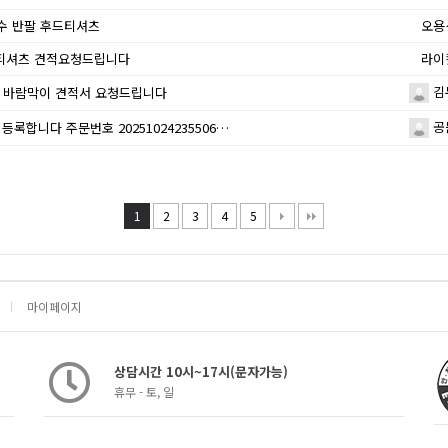
0수 반팔 후드티셔츠
오용
티셔츠 견적요청드립니다
라이
김
0 바람막이 견적서 요청드립니다
공
등록합니다 주문번호 20251024235506…
1
2
3
4
5
마이페이지
상담시간 10시~17시(문자가능)
휴무 - 토, 일