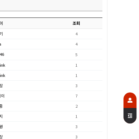
이
조회
기
4
a
4
46
5
ink
1
ink
1
람
3
케이
7
중
2
지
1
원
3
상
3