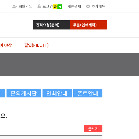
회원가입
로그인
개인결제
추가메뉴
견적요청(문의)
주문(인쇄제작)
이 야상
필잇(FILL IT)
청
문의게시판
인쇄안내
폰트안내
요.
글쓰기