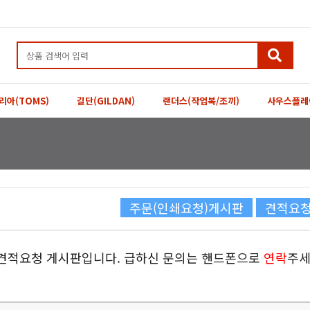
리아(TOMS)
길단(GILDAN)
랜더스(작업복/조끼)
사우스플레
주문(인쇄요청)게시판
견적요
 견적요청 게시판입니다. 급하신 문의는 핸드폰으로
연락
주세