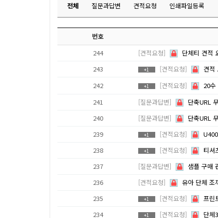
전체
질문과답변
견적요청
인쇄파일등록
번호
244
[견적요청]
단체티 견적 
243
[견적요청]
견적
+1
242
[견적요청]
20수
+1
241
[질문과답변]
단축URL 
240
[질문과답변]
단축URL 
239
[견적요청]
U40
+1
238
[견적요청]
티셔츠
+1
237
[질문과답변]
샘플 구매 
236
[견적요청]
유아 단체 조
235
[견적요청]
프린
+1
234
[견적요청]
단체
+1