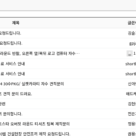
제목
글쓴
요청드립니다.
김슬
 요청드립니다.
gpj
1
 라운드 반팔, 오른쪽 앞/목뒤 로고 컴퓨터 자수…
무료 서비스 안내
shortl
무료 서비스 안내
shortl
04 30수PKG/ 실켓카라티 자수 견적문의
신아
 견적 문의 드려요.
매드
관련
김현
끼 문의합니다.
전은
트스타 오버핏 라운드 티셔츠 팀복 제작문의
정용
30벌 건설현장 안전조끼 제작 요청드립니다.
권용