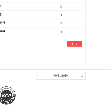
석
3
킷
4
두찬
2
문규
4
글쓰기
관련 사이트