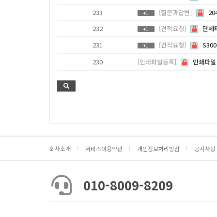
233
[질문과답변]
2
+1
232
[견적요청]
단체
+1
231
[견적요청]
S30
+1
230
[인쇄파일등록]
인쇄파일 
다음
맨끝
회사소개
서비스이용약관
개인정보처리방침
공지사항
010-8009-8209