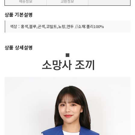
배송정보
교환정보
상품 기본설명
색상 : 홍색,블루,곤색,코발트,노랑,연두 //소재:폴리100%
상품 상세설명