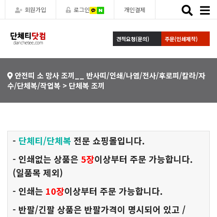
Toggle
회원가입
로그인
개인결제
naviga
견적요청(문의)
주문(인쇄제작)
안전띠 소 망사 조끼__ 반사띠/인쇄/나염/전사/후로피/칼라/자
수/단체복/작업복 > 단체복 조끼
-
단체티/
단체복
전문 쇼핑몰입니다.
- 인쇄없는 상품은
5장
이상부터 주문 가능합니다.
(일품목 제외)
- 인쇄는
10장
이상부터 주문 가능합니다.
- 반팔/긴팔 상품은 반팔가격이 명시되어 있고 /