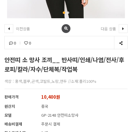
이전상품
다음 상품
0
0
안전띠 소 망사 조끼__ 반사띠/인쇄/나염/전사/후
로피/칼라/자수/단체복/작업복
색상 : 홍색,블루,곤색,코발트,노랑,연두 //소재:폴리100%
10,400원
판매가격
원산지
중국
모델
GP-2148 안전띠소망사
배송비결제
주문시 결제