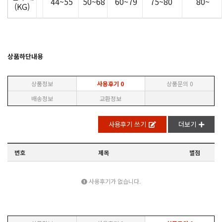
44~55
50~68
60~79
75~80
80~
(KG)
상품하단내용
상품정보
사용후기
0
상품문의
0
배송정보
교환정보
사용후기 쓰기
더보기
번호
제목
별점
사용후기가 없습니다.